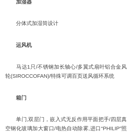
加湿器
分体式加湿筒设计
运风机
马达1只/不锈钢加长轴心/多翼式扇叶铝合金风
轮(SIROCCOFAN)/特殊可调百页送风循环系统
箱门
单门,双层门，嵌入式无反作用平面把手/四层真
空钢化玻璃加大窗口/电热自动除雾,进口“PHILIP"照