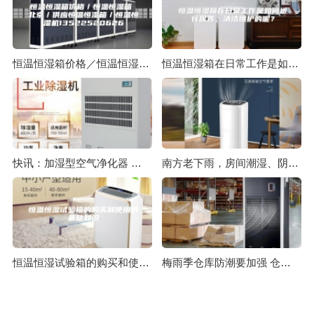
恒温恒湿箱价格／恒温恒湿箱 北京／供应恒温恒湿箱／恒温恒湿机13522520626
恒温恒湿箱在日常工作是如何进行保养、清洁维护的呢？
快讯：加湿型空气净化器 日商启动“防毒之战”
南方老下雨，房间潮湿、阴冷怎么办？
恒温恒湿试验箱的购买和使用的基础知识
梅雨季仓库防潮要加强 仓库防潮机