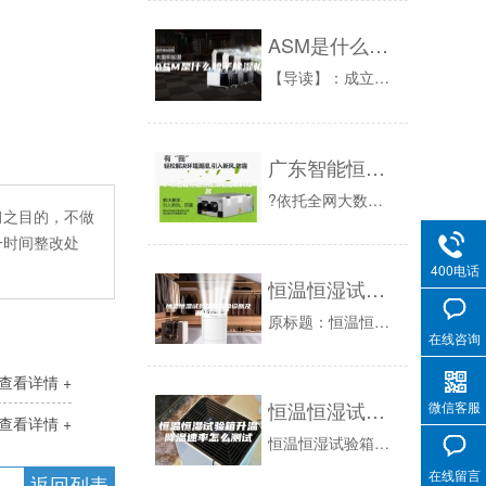
ASM是什么牌子除湿机
【导读】：成立于2000年，企业注册商标“”是一家集研发、生产、销售为一体的除湿机、抽湿机专业制造厂家。企业通过ISO9001：2008国际...
广东智能恒温恒湿试验箱品牌排名
?依托全网大数据，根据品牌评价以及销量评选出广东智能恒温恒湿试验箱品牌排行榜，如果您正在查找恒温恒湿箱什么牌子好？那么本恒温恒湿试验箱箱品牌...
习之目的，不做
一时间整改处
400电话
恒温恒湿试验箱的故障诊断及解决方法
原标题：恒温恒湿试验箱的故障诊断及解决方法恒温恒湿试验箱的原理就是应用制热、制冷、加湿等系统来停止高温、低温、湿度的环境模仿，经过上下温变化...
在线咨询
查看详情 +
恒温恒湿试验箱升温降温速率怎么测试
微信客服
查看详情 +
恒温恒湿试验箱升温降温速率怎么测试恒温恒湿箱升温及降温速率测试需在满载条件下进行,升温及降温速率：每5min的平均变化速率为5±1℃/min...
在线留言
返回列表