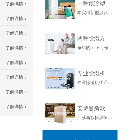
一种预冷型溶液调湿新风机组的制作方法
了解详情 >
本实用新型涉及一种溶液式空气处理装置，尤其是涉及一种预冷型溶液调湿新风机组。背景技术：人类至少70％以上的时间在室内度过，但是室内空气污染物...
了解详情 >
了解详情 >
两种除湿方式：空调与除湿机的不同点
每年的5、6月份是雨水开始多大季节，空气的湿度非常大，这对于家中的家电不但潜伏了每年的5、6月份是雨水开始多大季节，空气的湿度非常大，这对于...
了解详情 >
了解详情 >
专业除湿机生产企业有哪些
了解详情 >
专业除湿机生产企业有哪些现代工业生产需要一个好环境，但是环境不是一成不变的啊，会跟随天气变化而变化，环境一变化，那么企业生产就会出现事故，什...
了解详情 >
了解详情 >
安诗曼新款恒温恒湿箱报价(今年行情2023已更新)
江苏新款恒温恒湿箱报价(今年行情已更新)江苏明珠试验机械,高精度智能测控模块具有24位高精度A/D转换器和程控放大器，测温显示分辨率达到了0...