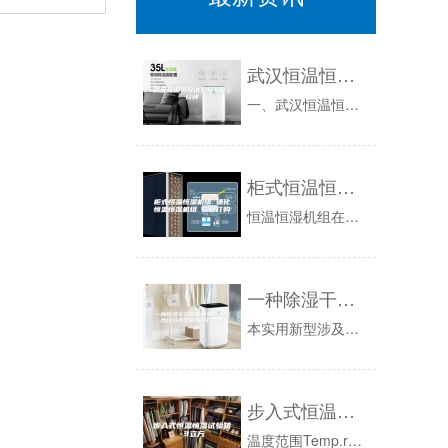
武汉恒温恒湿试验箱5度／分钟
一、武汉恒温恒湿试验箱5度/分钟控制特点试验箱的控制系统可说是整个设备的心脏，掌管着制冷、制热、控湿、循环、控制等大权。1、在制冷方面，压缩...
柜式恒温恒湿机组 通化恒温恒湿机组 欢迎订购
恒温恒湿机组在许多行业特别是工业领域中广泛应用，用来满足生产工艺所需的温湿度要求。恒温恒湿机组常常是连续运行，能耗居高不下。随着能源形势日益...
一种除湿干燥机钣金免螺丝组合挂扣式装置的制作方法
本实用新型涉及钣金设备技术领域，具体为一种除湿干燥机钣金免螺丝组合挂扣式装置。背景技术：在塑料在加工业中，产品出现缩水、银纹、气泡、龟裂、流...
步入式恒温恒湿试验箱-3立方
温度范围Temp.rangeG:-20℃∽+100℃（+150℃）Z:-40℃∽+100℃（+150℃）D:-70℃∽+100℃（+150℃...