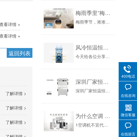
梅雨季里“梅雨病”多发
梅雨季节，淅淅沥沥的雨水不仅影响了出行，也侵扰着市民健康。入梅以来，患上呼吸道感染、胃肠道疾病、皮肤真菌病及风湿性疾病患者明显增多，除抵抗力...
查看详情 +
查看详情 +
风冷恒温恒湿空调机（风冷恒温恒湿空调机组的工作原理）
返回列表
今天给各位分享风冷恒温恒湿空调机的知识，其中也会对风冷恒温恒湿空调机组的工作原理进行解释，如果能碰巧解决你现在面临的问题，别忘了关注本站，现...
400电话
深圳厂家恒温恒湿箱ASM-600 - 产品推荐
深圳厂家恒温恒湿箱HWS-600恒温恒湿培养箱具有精确的温度和湿度控制系统，可为产业研究，生物技术测试提供所需要的各种环境模似条件，适用于环...
了解详情 >
在线咨询
了解详情 >
为什么空调 不能代替除湿机
微信客服
了解详情 >
1空调机不宜代替除湿机使用很多用户都会问：“空调机不也能除湿吗？有了空调后，除湿机不就成了多余吗？”其实，这是一个消费误区，空调机的主要功能...
在线留言
了解详情 >