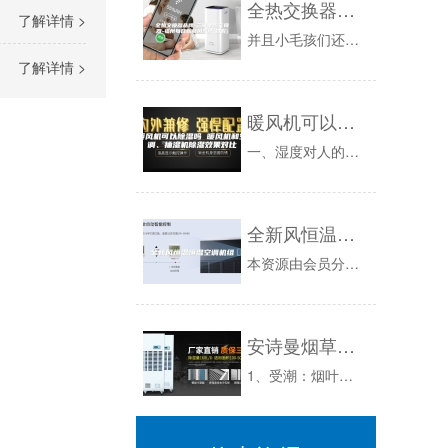
全热交换器品牌-三明全热交换器-福州每日新新风系统(查看)
了解详情 >
并且小毛孩们还会有换毛季，三明全热交换器，脱落的毛发更是形成家庭空气污染的主要根源之一。即使如此也无法阻挡铲屎官们对宠物的喜爱，那养这些萌萌...
了解详情 >
暖风机可以除湿吗 暖风机和空调、抽湿机除湿效果对比
一、湿度对人的影响较高的湿度让人们感到比实际气温更高的室内温度。当相对干湿度达90%以上，26摄氏度会让人感觉31摄氏度，湿度较大影响了健康...
全新风恒温恒湿空调机组
本资源由会员分享，可在线阅读，更多相关《全新风恒温恒湿空调机组（2页珍藏版）》请在人人文库网上搜索。什么是全新风恒温恒湿空调全新风恒温恒湿空...
安诗曼烟草专用除湿机--防止烟叶受潮霉变的利剑
1、受潮：烟叶是一种毛细多孔的胶质海绵体物质，其化学成分主要是糖、蛋白质、各种矿物质及维生素，大部分是亲水性胶体物质和水溶性晶体物质，烟叶这...