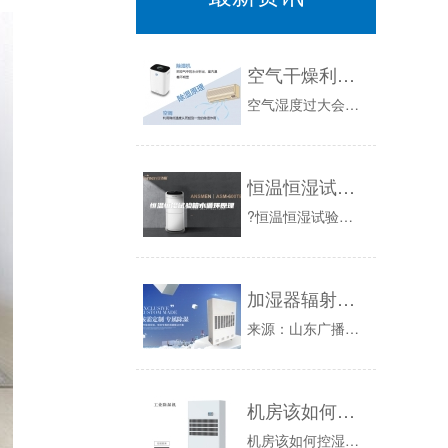
空气干燥利器——除湿机
空气湿度过大会导致不良影响，例如使人感觉不适、生病、材料损坏和工作场所事故危险性增加等。是用安诗曼除湿机可以降低空气湿度，可克服这些不良影响...
恒温恒湿试验箱水循环原理
?恒温恒湿试验箱的用水循环系统，解决了在使用恒温恒湿试验箱时，收集的水直接从排放口排出，不能重复利用，造成水资源浪费的问题。对于水循环强烈推...
加湿器辐射超标
来源：山东广播电视台卫视频道《早安山东》齐鲁网12月17日讯据山东广播电视台卫视频道《早安山东》报道，冬季气候干燥，许多市民都购买加湿器来增...
机房该如何控湿控温
机房该如何控湿控温：现在我们说的机房普遍指的是电信、网通、移动、双线、电力以及政府或者企业等，存放服务器的，交换机，为用户以及员工提供IT服...