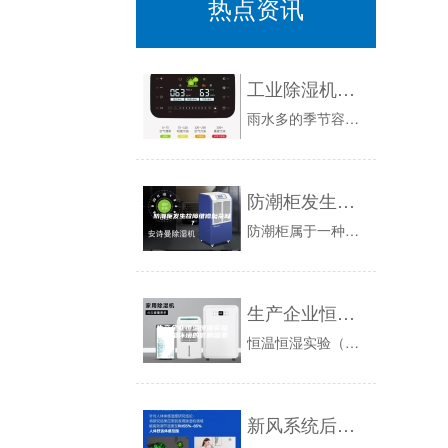
热点资讯
工业除湿机的保养方法
雨水多的季节容易引发潮湿，这种湿度与温度容易滋生细菌，人就比较容易得病。因此，这时候使用工业除湿机除湿可以舒缓湿度过高对人体带来的不适，因此...
防潮柜发生故障维修复杂吗？
防潮柜属于一种工业储存设备，如果出现故障需要尽快维修，否则会影响到工厂正常运作。但是，一般工业防潮柜体积都比较大，当机器出现故障时，维修售后...
生产企业恒温恒湿实验室热湿环境的影响因素
恒温恒湿实验（experiment)室热湿环境的影响因素(factor)主要措施（指针对问题的解决办法)：1）采用内保温等措施（指针对问题的...
新风系统后期维护问题