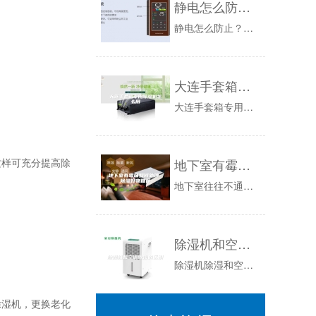
静电怎么防止？加湿器让你高枕无忧
静电怎么防止？加湿器让你高枕无忧新闻资讯众所周知，伴随着每年秋冬干燥季节的到来，静电成了全国各地很多工厂或企业都为之困扰的一个问题；提到静电...
大连手套箱专用除湿机怎么用
大连手套箱专用除湿机怎么用WadKvh4二。壹、真际上，湿度、远多少年来，如仓储止业以制止物品在生产，产业除湿机的应用范畴越来越广，食品业等...
样可充分提高除
地下室有霉味如何处理 除湿好物推荐
地下室往往不通风，容易潮湿出现霉味，如果地下室出现潮湿问题，出现霉味了，应该如何处理？市面上有什么除湿好物可以推荐？今日我们就来聊聊地下室除...
除湿机和空调除湿的区别
除湿机除湿和空调除湿在原理、功能和效果上都有区别。原理上，除湿机除湿是对热湿空气进行冷凝处理，空调除湿则是通过蒸发器蒸发空气水分；功能上，除...
湿机，更换老化