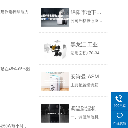
绵阳市地下室除湿机，工业抽湿机 恒温恒湿非标机器
建议选择除湿力
公司严格按照ISO质量管理体系和相关的行业标准，采用可靠的部件，同时建有一个工况实验室，为产品的研发、检测奠定了基础。确保了每台出厂设备的稳...
黑龙江 工业除湿机
适用面积170-340㎡除湿机和空调的原理大致相同，除湿机的设备是两器，两器指的是冷凝器和蒸发器这两器。把除湿机打开后，冷凝器和蒸发器在一起...
45%-65%湿
安诗曼-ASM大型步入式高低温老化房恒温恒湿机
主要配置情况箱体结构形式分体式，试验箱体与控制器、制冷机组分体安装，箱体为库板拼块式,现场安装，水冷冷却塔安装于室外外壳材质乳白色彩钢板工作...
400电话
调温除湿机 （TW
一、调温除湿机的应用调温除湿机是可以对使用环境进行升温、降温和除湿来满足室内对温湿度要求行业，调温除湿机利用蒸发器来给空气降温除湿，并回收系...
在线咨询
250W每小时，