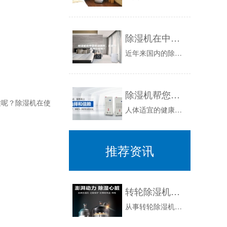
除湿机在中国市场如何，有哪些品牌比较好？
近年来国内的除湿机市场呈稳步上升的趋势，特别是在一些南方家庭，特别是回南天地区很受消费者的欢迎，现在几乎是每家必备的除湿产品。随着市场的繁荣...
除湿机帮您解决夏季潮湿问题
呢？除湿机在使
人体适宜的健康湿度为45%--65%，空气湿度大，气压相对偏低，空气的含氧量下降，使人会感到胸闷气短。再一湿度大，容易造成以下几种状况：肠胃...
推荐资讯
转轮除湿机在各个行业应用场景
从事转轮除湿机行业的的人应该都比较清楚吧，尤其是转轮除湿机厂家和相关的设备销售人员，因为明白那个行业才能把设备卖出去，所有今天小编整的的文档...