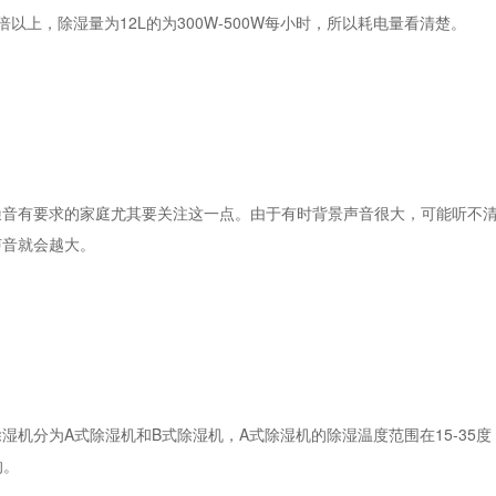
上，除湿量为12L的为300W-500W每小时，所以耗电量看清楚。
有要求的家庭尤其要关注这一点。由于有时背景声音很大，可能听不清
声音就会越大。
分为A式除湿机和B式除湿机，A式除湿机的除湿温度范围在15-35度
的。