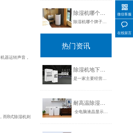
除湿机哪个牌子好用
微信客服
除湿机哪个牌子好用新闻资讯：众所周知，目前国内的除湿机厂家呈现日益增多趋势，市场上的除湿机牌子也比比皆是；对于那些选购除湿机的用户来说，挑选...
在线留言
热门资讯
机器运转声音，
除湿机地下室 工业用除湿机费用
是一家主要经营除湿机的公司，我们都知道室内的潮气和湿气加重后，就会引发室内的角落滋长，东西很容霉，时间久了，影响我们的身体健康。所以，遇到室...
耐高温除湿机 安诗曼ASM-7S
·全电脑液晶显示·故障代码显示·湿度自由设定·压缩机三分钟延时保护注：电源电压波动在±10%以内；三相电源相间不平衡在2%以内...
，而B式除湿机则