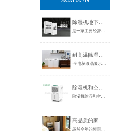
除湿机地下室 工业用除湿机费用
是一家主要经营除湿机的公司，我们都知道室内的潮气和湿气加重后，就会引发室内的角落滋长，东西很容霉，时间久了，影响我们的身体健康。所以，遇到室...
耐高温除湿机 安诗曼ASM-7S
·全电脑液晶显示·故障代码显示·湿度自由设定·压缩机三分钟延时保护注：电源电压波动在±10%以内；三相电源相间不平衡在2%以内...
除湿机和空调除湿的区别
除湿机除湿和空调除湿在原理、功能和效果上都有区别。原理上，除湿机除湿是对热湿空气进行冷凝处理，空调除湿则是通过蒸发器蒸发空气水分；功能上，除...
高品质的家用除湿机只需四招鉴定
虽然今年的梅雨季节已经过去了，好像不用再跟潮湿打交道了，但是天真的你显然是不能理解天气变化的，我国南方地区还经常会被台风骚扰，台风前后，那空...