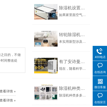
除湿机设置多少湿度合适
如果家里面空气很潮湿的话，地板、衣柜等家具就会容易返潮长霉，长霉之后是很不好清洗干净的，所以这个时候就可以用到除湿机了，尤其是回南天、黄梅天...
转轮除湿机组的制作方法
本实用新型涉及一种转轮除湿机组。背景技术：随着科技的进步，许多行业对空气的温湿度要求越来越高，转轮除湿机已广泛应用于国防、电子、航空、医药、...
习之目的，不做
400电话
一时间整改处
有了安诗曼除湿机，还怕什么梅雨季
现在，随着科学技术的进步和生活水平的提高，大多数人会选择购买安诗曼除湿机以解决雨季的湿气问题。可以理解的是，智能除湿机不仅具有主要的除湿功能...
在线咨询
除湿机种类多多，正确选效果倍增
微信客服
查看详情 +
除湿机种类多多，正确选效果倍增新闻资讯：相信现在已经有很多家庭、工厂或企业都装有除湿机吧！对于大家来说，与空调一样也真的是一个好东西。在回南...
查看详情 +
在线留言