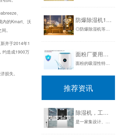
abreeze、
防爆除湿机156L／D
境内的Kmart、沃
◎防爆除湿机等级为ExdibmbIICT4Gb.GB3836.1-2010GB3836.2-2010GB3836.4-2010GB3836....
之间。
并于2014年1
约造成1900万
面粉厂要用除湿机吗？
面粉的吸湿性特别强，而且对湿度也很敏感。面粉的含水量一般在13%左右。如果湿度大，会导致面粉发霉，严重时就不能食用。根据一般经验，面粉含水量...
经济损失。
推荐资讯
除湿机，工业除湿机，高温除湿机，管道除湿机，抽湿机，去湿机，加湿器，超声波加湿器
是一家集设计、制造、销售民用和工业用电器的有限责任，一直致力于高性能的空气调节，空气处理产品的开发及空气质量改良服务，包括空气除湿机、恒温恒...