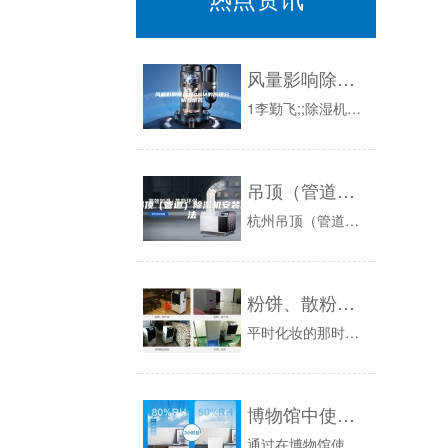
风量影响除湿机ASM的原理分析与模拟
1李勤飞;;除湿机的自动控制[J];节能;1988年01期2吴冬梅;聂鑫;刘备;;人防工程除湿机安装与运行中应注意的一些问题[J];科技信息...
吊顶（管道）除湿机安装方法
杭州吊顶（管道）除湿机应该如何安装？现分享给客户吊顶（管道）除湿机应该如何安装。吊顶（管道）除湿机的安装应分为除湿机的安装，风管的连接安装和...
粉饼、散粉与眼影受潮怎么办？保存有秘诀。
平时化妆的那时候，想要妆效长久，就免不了粉饼和散粉的身影。粉饼作为化妆的利器，可以在油脂释放后有效吸收油脂，同时保持化妆表面干净整洁。而散粉...
博物馆中使用除湿机的重要性
通过在博物馆使用除湿机来维持最佳湿度控制是在全国范围内进行的一种实践，这些空间通常保存稀有的和非常珍贵的艺术品和古董，它们对恶劣的大气环境不...