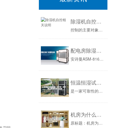
除湿机自控相关说明
控制的主要对象是除湿器出口的空气温湿度或露点温度，仅取决于入口空气的温湿度和再生能量的控制。在电气控制方面，通过对传统继电器触点控制、单片机...
配电房除湿机，高压配电房除湿优选
安诗曼ASM-8168C高压配电房除湿机及安诗曼高配置系列智能湿度控制除湿机技术参数：（220V机型：ASM-228LB/ASM-558LB...
恒温恒湿试验箱 安诗曼 安诗曼工业温恒湿试验箱
是一家可靠性的制造商，我们专注于可靠性试验已有16余年，在此期间，我们竭尽所能，努力为客户提供完善的实验室规划方案，匹配合适的。恒温恒湿测试...
机房为什么要保持恒温恒湿，人类为此创造出那些科技？安诗曼分享
原标题：机房为什么要保持恒温恒湿，人类为此创造出那些科技？比分享信息时代对计算机机房提出更高的要求，机房是构成互联网信息的基础，是存储数据的...
性召回。