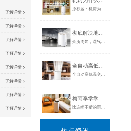
原标题：机房为什么要保持恒温恒湿，人类为此创造出那些科技？比分享信息时代对计算机机房提出更高的要求，机房是构成互联网信息的基础，是存储数据的...
了解详情 >
了解详情 >
彻底解决地下停车库潮湿结露冷凝水的好方法, 再也不怕业主投诉
了解详情 >
众所周知，湿气凝结现象是地下车库环境中的常见问题。特别是在炎热潮湿的夏天，地下车库比较潮湿，方形通风管道水会滴落下来，地面潮湿，怎么都不能干...
了解详情 >
全自动高低温交变试验箱
了解详情 >
全自动高低温交变试验箱适用于工业产品高温、低温的可靠性试验。对电子电工、汽车摩托、航空航天、船舶兵器、高等院校、科研单位等相关产品的零部件及...
了解详情 >
了解详情 >
梅雨季学学这些除湿防潮小妙招
比连绵不断的雨水天气更可怕的是，梅雨季的时候，南方的房子里面，卧室、墙壁墙面全都湿漉漉的，甚至严重的会导致发霉，学学这些除湿防潮小妙招。房子...
了解详情 >
热点资讯