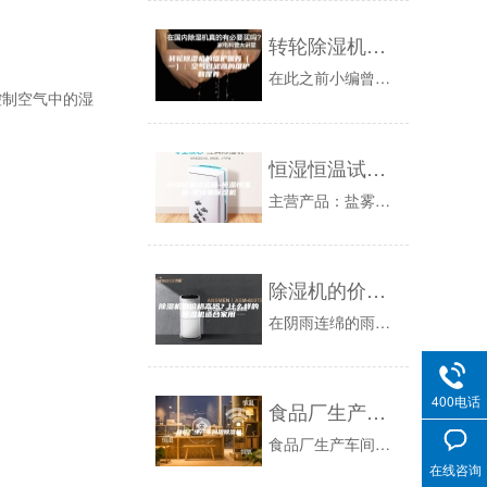
转轮除湿机的维护保养（一）：空气过滤器的维护和保养
在此之前小编曾推出过转轮除湿设备的安装要求和转轮除湿机的保养周期，那么在接下来的一段时间，小编将给大家带来有除湿众多经验丰富的专家联合编制的...
制空气中的湿
恒湿恒温试验箱-恒温恒湿箱-安诗曼除湿机
主营产品：盐雾试验机，盐雾试验箱，高低温试验箱，恒温恒湿试验箱，振动试验台，环压试验机，步入式恒温恒湿房，恒温恒湿试验房，可程式恒温恒湿试验...
除湿机的价格高吗？什么样的除湿机适合家用
在阴雨连绵的雨季，人们难免会想一款除湿机。除湿机作为一种较为科学的除湿产品，目前已经普遍在普通家庭、工业环境之中使用起来，除湿机不仅能保护室...
400电话
食品厂生产车间用除湿机
食品厂生产车间用除湿机厂家新闻记者报道：潮湿多雨天气里，空气中的湿度也会随之不断上升，这对于档案室内文件的长期安全存储是极为不利的，为了有效...
在线咨询