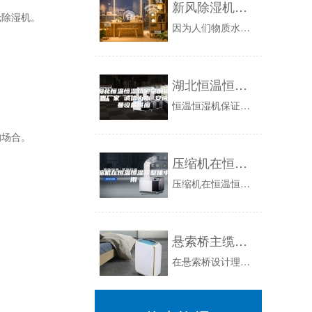
新风除湿机是改善室内环境的利器
轮除湿机。
因为人们物质水平进步，相应的对本身所在的环境要求也跟着进步，特别是进几年我国多个区域空气质量的恶劣，人们也越来越多的重视本身的寓居环境。许多...
湖北恒温恒湿精密空调销售厂家 诚信为本 安诗曼设备供应
恒温恒湿机保证在环境试验中环境条件的再现性。可重复性一台环境可能用于同一类型产品的多次试验，而一台被试的工程产品也可能在不同的环境中进行试验...
的场合。
压缩机在恒温恒湿箱整体中作用
压缩机在恒温恒湿箱整体中充当着心脏的作用，是整个设备中配件最贵的一部分大家都知道，恒温恒湿试验箱应用用途非常广泛，这样一台设备，最小规格的都...
悬索桥主缆的除湿问题
在悬索桥设计理论中,主缆的设计寿命与桥梁的设计寿命等同,是不考虑更换的,其承担了全桥上部结构所有的静载和动载。因此,主缆对于悬索桥来说至关重...