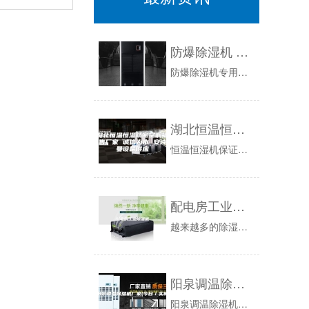
防爆除湿机 专用头盔自动喷涂车间除湿
防爆除湿机专用头盔自动喷涂车间除湿：随着公安部一声令下，电动车、摩托车使用的头盔、安全帽突然变成今年的第二个网红，因为从6月1日起，全国将开...
湖北恒温恒湿精密空调销售厂家 诚信为本 安诗曼设备供应
恒温恒湿机保证在环境试验中环境条件的再现性。可重复性一台环境可能用于同一类型产品的多次试验，而一台被试的工程产品也可能在不同的环境中进行试验...
配电房工业除湿机
越来越多的除湿机日趋流行，除湿机分为民用除湿机和工业除湿机，今天小编就具体为大家讲解下工业除湿机，越来越多的地方都在安装工业除湿机，配电房也...
阳泉调温除湿机厂家(今日／实时)
阳泉调温除湿机厂家(今日/实时)-制冷,除湿机抽取相对湿润的空气，通过内循环冷凝成水。那水流到哪里去呢？家用除湿机备有水箱，用于存水。而工业...