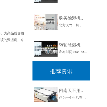
购买除湿机要注意什么 购买除湿机注意事项【详解】
北方天气干燥，南方地区阴雨绵绵，普遍潮湿，家里很多地方都是潮潮的，而的出现不仅降低了空间的湿度，也使我们远离了潮湿空气带来的危害。大家在购买...
。为高品质食物
环境的温湿度。今
转轮除湿机除湿效果不好可从三个角度去分析
发布时间:2021/9/2911:39:56很多朋友在使用转轮除湿机时发现湿度达不到设定值，因此就有了转轮除湿机除湿效果不好怎么办的疑问。其...
推荐资讯
回南天不用怕！选择安诗曼宝藏除湿机，告别回南天
作为一个生活在广东的人，最怕的天气就是回南天了。可能北方的朋友不太懂回南天有多可怕。一到回南天，你就能看到窗外一片白色的雾气，空气湿度大到仿...