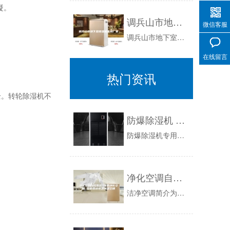
凝。
调兵山市地下室除湿机直销厂家
微信客服
调兵山市地下室除湿机最新资讯：夏天天气炎热，空气中总会含有大量的水分梦飞船容易就会形成一个潮湿的环境。地下室经过长时间的关闭后，成为一个高湿...
在线留言
热门资讯
。转轮除湿机不
防爆除湿机 专用头盔自动喷涂车间除湿
防爆除湿机专用头盔自动喷涂车间除湿：随着公安部一声令下，电动车、摩托车使用的头盔、安全帽突然变成今年的第二个网红，因为从6月1日起，全国将开...
净化空调自控系统 淮南净化空调 安徽霖达恒温恒湿空调
洁净空调简介为了使洁净室内保持所需要的温湿度、风速、压力和洁净度等参数，常用的方法是向室内不断送入一定量经过处理的空气，以消除洁净室内外各种...