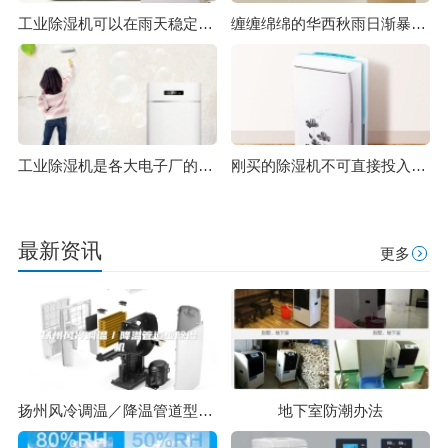
工业除湿机可以在雨天稳定产品质量
缠缠绵绵的华西秋雨日渐暴力，家里快发霉了怎么办！
工业除湿机是各大电子厂的“贤内助”，帮助工厂解决潮湿问题
刚买的除湿机不可直接投入使用
最新资讯
更多
扬州风冷调温／降温管道型除湿机
地下室防潮办法