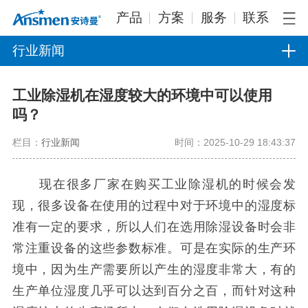
产品
方案
服务
联系
行业新闻
工业除湿机在湿度较大的环境中可以使用
吗？
栏目：
行业新闻
时间：2025-10-29 18:43:37
现在很多厂家在购买工业除湿机的时候会发
现，很多设备在使用的过程中对于环境中的湿度标
准有一定的要求，所以人们在选用除湿设备时会非
常注重设备的这些参数标准。可是在实际的生产环
境中，因为生产需要所以产生的湿度非常大，有的
生产单位湿度几乎可以达到百分之百，而针对这种