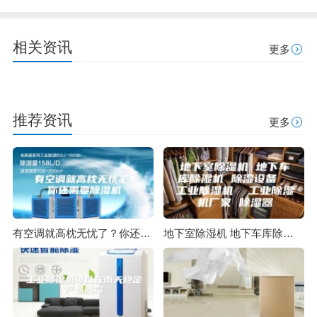
相关资讯
更多
推荐资讯
更多
有空调就高枕无忧了？你还需要除湿机
地下室除湿机 地下车库除湿机 除湿设备 工业除湿机 工业除湿机厂家 除湿器