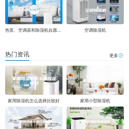
热泵、空调器和除湿机自愿性CQC认证标准ASM4706.32-2012
空调除湿机
热门资讯
更多
家用除湿机怎么选择比较好
家用小型除湿机