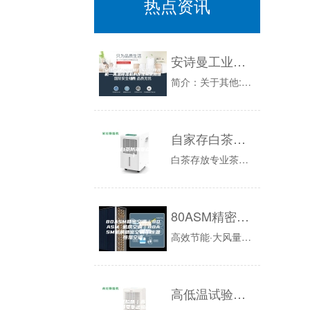
热点资讯
安诗曼工业除湿机厂家高温除湿机—高温除湿机的原理和使用维护
简介：关于其他:高温除湿机—高温除湿机的原理和使用维护的相关装修疑问，相信很多朋友对此并不是非常清楚，为了帮助大家更好的了解相关装修知识要点...
自家存白茶防潮要点（二）
白茶存放专业茶仓里的湿度要求是小于50%，而人处于湿度在50%到65%的环境下感觉最舒服。比较潮湿的山区和沿海城市，一年大多数时间空气湿度都...
80ASM精密空调｜80ASM 机房空调｜80ASM机房精密空调｜恒温恒湿空调
高效节能·大风量、小焓差、高显热比、高能效的制冷系统设计·采用“谷轮”品牌涡旋压缩机，专门针对高效能需求进行调校·快速除湿设计：铝合金翅片，...
高低温试验箱｜高低温箱｜高低温交变试验箱-安诗曼