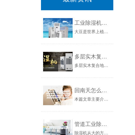
工业除湿机解决豆类储藏问题
大豆是世界上植物油和植物蛋白的重要来源，它还可以加工成大豆粉、豆粕等。在降水量大的年份，大豆水分含量高，容易因霉菌侵蚀、自身发热而引起霉败和...
多层实木复合地板养生房恒温恒湿机
多层实木复合地板养生房恒温恒湿机：板材有三种，首先就是大家最为熟悉的实木地板，这种地板制作的家具高端大气，高贵典雅，因此实木地板价格较高，所...
回南天怎么办，除湿机真的有用吗？2023年12月除湿机哪个牌子好，各品牌除湿机推荐看这篇就够了
本篇文章主要介绍除湿机的原理，除湿机是否有用，帮助你选购合适的除湿机，以及有哪些品牌的除湿机推荐我们知道南方春天是比较潮湿的。在回南天的时候...
管道工业除湿机哪个牌子好
除湿机从大的方面来说分为工业除湿机和家用除湿机，细分为：1.冷却除湿机：1.按使用功能分，可分为：一般型、降温型、调温型、多功能型。2.转*...