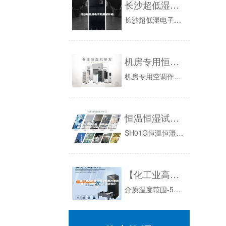
长沙超低湿电子防潮箱价格
长沙超低湿电子防潮箱价格DzVECk0自动停止，配件氮气柜专用钢制隔板三块，湿度超过设定值后，四、采用微电脑自动感应控制。会自动喷入氮气，三...
机房专用恒温恒湿空调机组的机组性能
机房专用空调作为提供恒温、恒湿及空气洁净度的重要设备，中心机房主机房采用品牌机房专用精密空调系统，要求采用单台总制冷量不小于40KW的风冷型...
恒温恒湿试验箱 不锈钢板试验箱 重庆四达ASM01G恒温恒湿试验箱
SH01G恒温恒湿试验箱恒温恒湿试验箱广泛用于航空、航天、电子、仪器仪表、**装备、汽车制造等领域对电工电子产品、材料、零部件及整机进行恒定...
【化工业高性能全国保修制冷加热一体机】价格,厂家,恒温试验设备
介质温度范围-50℃~250℃-50℃~250℃-50℃~250℃-50℃~250℃-50℃~250℃-50℃~250℃控制模式前馈PID，...