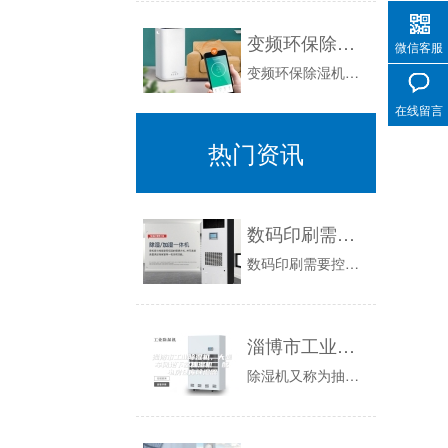
变频环保除湿机未来技术走势
微信客服
变频环保除湿机未来技术走势虽然现在除湿机基本上100%都是采用定频压缩机来进行除湿，而真真的有变频除湿机的意识的厂家寥寥无几，更谈不上批量生...
在线留言
热门资讯
数码印刷需要控湿控温
数码印刷需要控湿控温：印花，其实是一种印刷行为，刚开始的时候是在纸张上进行，后来慢慢的扩展到其他行业，比如纺织、玻璃等等，我们穿的衣服还有盖...
淄博市工业除湿机，大型车间地下室抽湿机 配电房仓库除湿器
除湿机又称为抽湿机、干燥机、除湿器，一般可分为民用除湿机和工业除湿机两大类，属于空调家庭中的一个部分。通常，常规除湿机由压缩机、热交换器、风...