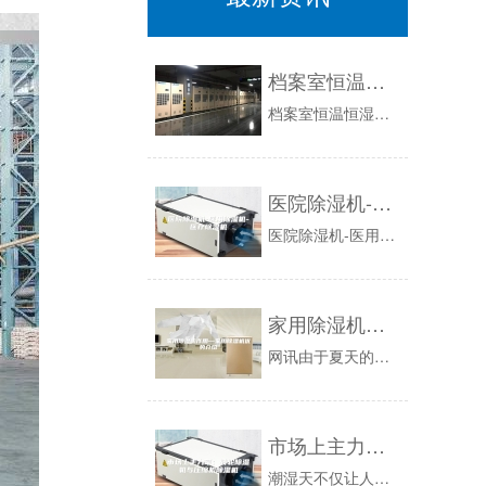
档案室恒温恒湿空调，档案室温湿度自动化控制设备
档案室恒温恒湿空调，档案室温湿度自动化控制设备新闻资讯：不管是纸质档案资料，还是音频录像档案，对档案室库房环境中的温度和湿度这方面一般都是有...
医院除湿机-医用除湿机-医疗除湿机
医院除湿机-医用除湿机-医疗除湿机，?医院除湿机医用除湿机医疗除湿机，供应医院病房、器械等的除湿机、抽湿机。为医院里有更好的空气环境而一直努...
家用除湿机作用—家用除湿机优势介绍
网讯由于夏天的到来，我们周围的空气变得越来越潮湿，使得我们的皮肤变得越来越差，但是的出现为我们解决这样的问题，除湿机有什么样的优势呢？又是怎...
市场上主力军：转轮除湿机与压缩机除湿机
潮湿天不仅让人感觉到困乏，更重要的是让家庭生活不舒适，过度潮湿引发霉菌滋生，甚至影响家居装修和家电产品的正常工作。因此，每到“回南天”，家庭...