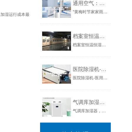
通用空气：新风净化除湿一体机将成为舒适居家新标配
"黄梅时节家家雨，青草池塘处处蛙",每年的六七月，南方多地都陆续进入梅雨期，在诗人笔下生花惬意的梅雨天在现实中却有许多扰人的烦恼：阴雨连绵、...
加湿运行成本最
档案室恒温恒湿空调，档案室温湿度自动化控制设备
档案室恒温恒湿空调，档案室温湿度自动化控制设备新闻资讯：不管是纸质档案资料，还是音频录像档案，对档案室库房环境中的温度和湿度这方面一般都是有...
医院除湿机-医用除湿机-医疗除湿机
医院除湿机-医用除湿机-医疗除湿机，?医院除湿机医用除湿机医疗除湿机，供应医院病房、器械等的除湿机、抽湿机。为医院里有更好的空气环境而一直努...
气调库加湿器，气调库保鲜喷雾加湿设备
气调库加湿器，气调库保鲜喷雾加湿设备新闻资讯：气调保鲜技术具有保鲜效果好，贮藏期较长，以及损耗小，安全无污染等显著优势，被公认为是当前最为先...