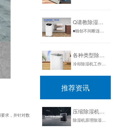
Q请教除湿机哪个牌子的性价比高？
■独创不间断连续动态高速除湿，无一般间隙式除湿干燥箱所特有约占1/2-1/3总工作时间的加热降温不除湿的预运行过程，避免了用户一开箱门湿度上...
各种类型除湿器的工作原理大全
冷却除湿机工作原理按使用功能分，可分为：一般型、降温型、调温型、多功能型。一般型除湿机是指空气经过蒸发器冷却除湿，由再热器加热升温，降低相对...
推荐资讯
压缩除湿机原理
用要求，并针对数
除湿机原理除湿机原理如下：1、除湿机的内循环：通过压缩机的运行→排气口排出高温高压的气体→冷凝器冷却→变成低温高压气体→通过毛细管截流→变成...