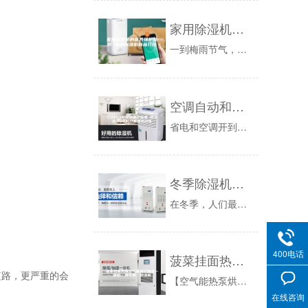
家用除湿机的保养维护知识 家用除湿机新品介绍
一到梅雨节气，南方空气就会变得特别的潮湿，因此很多家庭都会购置除湿器，除湿机是解决我们的潮湿问题的最好方法，而为了保证我们的除湿机的正常使用...
空调自动和除湿哪个省电 除湿机24小时开着费多少电
省电和空调开到26度没关系，至于抽湿，下雨天尤其是南方，室外闷热湿度大，空调开除湿模式比制冷模式更省电。空调要想省电做到以下几点就可以了。1...
冬季除湿机你不来试试
在冬季，人们最苦恼的便是家里潮湿，造成衣服、裤子等一些物品受潮，霉变。给生活带来了很大的不便。从而除湿机变成了人们热捧的电器。随着秋冬季节的...
400电话
菠菜挂面热泵空气能烘干除湿一体机、烘干房、除湿机
路，更严重的会
【空气能热泵烘干机】基本说明米粉干燥是整个生产线中投资最多、技术性最强的工序，与产品质量和生产成本有极为重要的关系。生产中发生的酥面、潮面、...
在线咨询