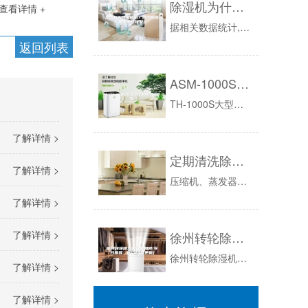
除湿机为什么畅销？除湿机品牌哪些比较好？
查看详情 +
据相关数据统计,我国有65%以上的人群因为空气潮湿的问题备受困扰。尤其是针对上海、浙江、江苏、江西、湖南等地区,春夏季节降雨频繁导致空气湿度...
返回列表
ASM-1000S大型恒温恒湿试验箱
TH-1000S大型恒温恒湿试验箱主要用于对产品按照国家标准要求或用户自定要求,在低温、高温、湿热条件下,对产品的物理以及其他相关特性进行环...
了解详情 >
定期清洗除湿机可节能
了解详情 >
压缩机、蒸发器和冷凝器是除湿机的重要制冷部件，如果沾上灰尘会影响散热，导致使用寿命缩短、除湿机制冷效果减弱。所以，要定期检查，脏了就要清扫。...
了解详情 >
了解详情 >
徐州转轮除湿机效果如何(今日推荐：2023已更新)
徐州转轮除湿机效果如何(今日推荐：已更新)WadKvh9影响除湿成效，转轮除湿机的过滤器应该实时荡涤大概更换。三。十、会重大的影响除湿成效。...
了解详情 >
了解详情 >