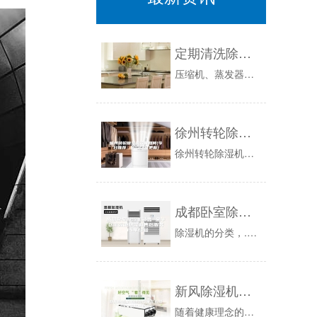
定期清洗除湿机可节能
压缩机、蒸发器和冷凝器是除湿机的重要制冷部件，如果沾上灰尘会影响散热，导致使用寿命缩短、除湿机制冷效果减弱。所以，要定期检查，脏了就要清扫。...
徐州转轮除湿机效果如何(今日推荐：2023已更新)
徐州转轮除湿机效果如何(今日推荐：已更新)WadKvh9影响除湿成效，转轮除湿机的过滤器应该实时荡涤大概更换。三。十、会重大的影响除湿成效。...
成都卧室除湿机销售 金牛区游泳池除湿机售后服务 15年经验
除湿机的分类，.1常规除湿机、风道式除湿机。2整体式、分体式、整体移动式。3按适用温度范围分，可分为：A型（普通型18~38℃）、B型（低温...
新风除湿机的除湿效果怎么样(含安装使用图解)
随着健康理念的日益激烈，新风体系逐渐进入视界。它凭借其独特效果的优势，许多人会挑选运用新风除湿一机来协助除湿，因为它除了除湿外，还具有通风换...