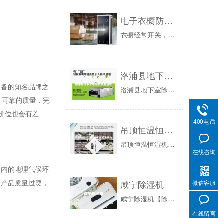
电子衣橱防潮除湿机
衣橱经常开关，特别容易进湿气，收纳的衣物摸上去也潮潮的，试试丽芙家居为你准备的这款电子衣橱防潮除湿剂，防霉防潮，保持衣物持久干燥。有显示窗，...
洛浦县地下室除湿机精品选用
备的知名品牌之
洛浦县地下室除湿机最新资讯：现在是梅雨季节，空气湿度很高，进入到地下停车场后导致停车场的环境更加潮湿，对停放里面的车辆破坏很大，会导致车饰，...
、可靠的质量，完
，价位也会有差
400电话
吊顶恒温恒湿机酒窖实验室博物馆空调除湿机
吊顶恒温恒湿机酒窖实验室博物馆空调除湿机，恒温恒湿机由制冷系统，加热系统，控制系统，湿度系统，送风循环系统，176杭州和传感器系统等组成，上...
在线咨询
内的地理气候环
咸宁除湿机
，产品质量过硬，
微信客服
。
咸宁除湿机【除湿机原理】是通过压缩机的运行→排气口排出高温高压的气体→进入冷凝器冷却→变成低温高压气体→通过毛细管截流→变成低温低压的液体→...
在线留言