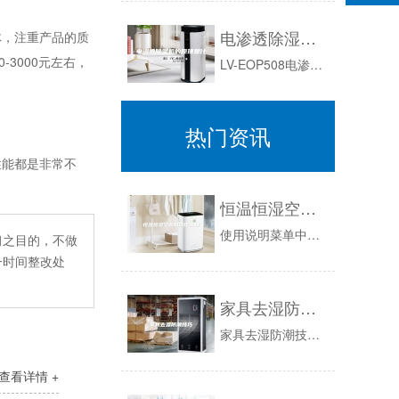
电渗透除湿机的原理是什么？
，注重产品的质
3000元左右，
LV-EOP508电渗透防渗除湿系统是使用低双极脉冲电压、产生的电场力将混凝土结构内或砖墙内毛细孔里的水分子排斥于结构外来实现建筑物体脱水，...
热门资讯
能都是非常不
恒温恒湿空调机操作说明
使用说明菜单中的通用元件的含义：Left（左）键。向前翻屏。每按一次都会使菜单按指定顺序向前翻一页。Right（右）键。向后翻屏。每按一次都...
习之目的，不做
一时间整改处
家具去湿防潮技巧
家具去湿防潮技巧家具去湿防潮有高招，在我们日常的生活中，相信很多的朋友都遇到过许多的居家生活问题，下面是YJBYS小编整理的家具去湿防潮技巧...
查看详情 +