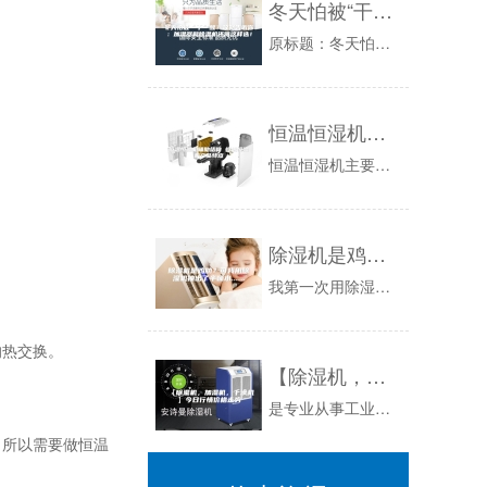
冬天怕被“干”醒？攻略告诉你：加湿器和除湿机还得这样选！
原标题：冬天怕被“干”醒？攻略告诉你：加湿器和除湿机还得这样选！本文来源于#PConline求真实验室#冬天的到来刺骨的寒风和干燥的空气让人...
恒温恒湿机辅助结构 恒温恒湿机产品特点
恒温恒湿机主要分为立式和台式两种，关于恒温恒湿机的辅助结构你了解吗?恒温恒湿机产品特点又有哪些呢?下面是小编带来关于恒温恒湿机的内容，希望能...
除湿机是鸡肋？可我用除湿机抽出了半桶水.......
我第一次用除湿机是在大学期间伏牛山实习的时候那时候在野外考察，刚好每天都下雨，林子里特别潮湿。鞋子湿了，衣服还干不了，于是顺手用上了宾馆里的...
的热交换。
【除湿机，加湿机，干燥机】今日行情价格走势
是专业从事工业除湿机,空气除湿机,家用除湿机，抽湿机,去湿机,研制开发生产销售于一体的高科技企业,空气除湿机,家用除湿机，工业除湿机，去湿机...
所以需要做恒温