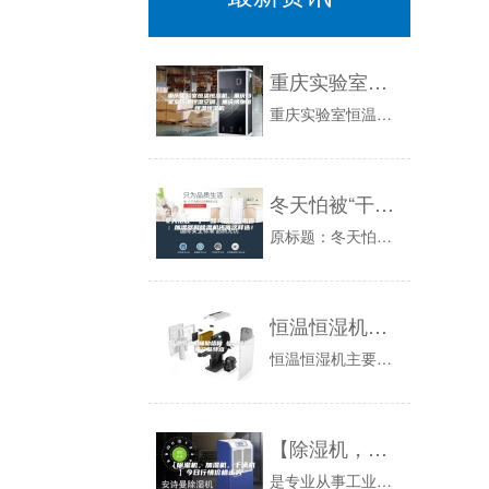
重庆实验室恒温恒湿机，重庆档案室恒温恒湿空调，重庆博物馆恒温恒湿机
重庆实验室恒温恒湿机，重庆档案室恒温恒湿空调，重庆博物馆恒温恒湿机，重庆实恒温恒湿机，重庆恒温恒湿空调，重庆精密恒温恒湿机，恒重庆恒温恒湿空...
冬天怕被“干”醒？攻略告诉你：加湿器和除湿机还得这样选！
原标题：冬天怕被“干”醒？攻略告诉你：加湿器和除湿机还得这样选！本文来源于#PConline求真实验室#冬天的到来刺骨的寒风和干燥的空气让人...
恒温恒湿机辅助结构 恒温恒湿机产品特点
恒温恒湿机主要分为立式和台式两种，关于恒温恒湿机的辅助结构你了解吗?恒温恒湿机产品特点又有哪些呢?下面是小编带来关于恒温恒湿机的内容，希望能...
【除湿机，加湿机，干燥机】今日行情价格走势
是专业从事工业除湿机,空气除湿机,家用除湿机，抽湿机,去湿机,研制开发生产销售于一体的高科技企业,空气除湿机,家用除湿机，工业除湿机，去湿机...