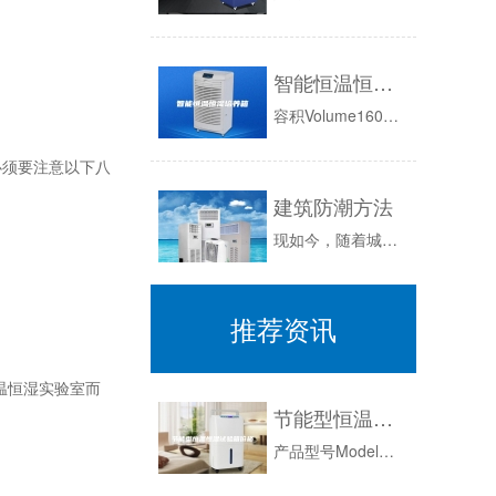
智能恒温恒湿培养箱
容积Volume160L制冷系统Refrigerationsystem任选环境温度Ambienttemp.5～35°温度范围Temp.ran...
须要注意以下八
建筑防潮方法
现如今，随着城市化进程的不断加快，随处可见正在建造施工之中的各种建筑工程；通常，建筑工程的如期完工和质量安全这两方面，是诸多建筑商或工程公司...
推荐资讯
温恒湿实验室而
节能型恒温恒湿试验箱价格
产品型号ModelWHT150WHT225WHT408WHT800WHT1000内部尺寸W×H×D(cm)50×60×5050×75×606...