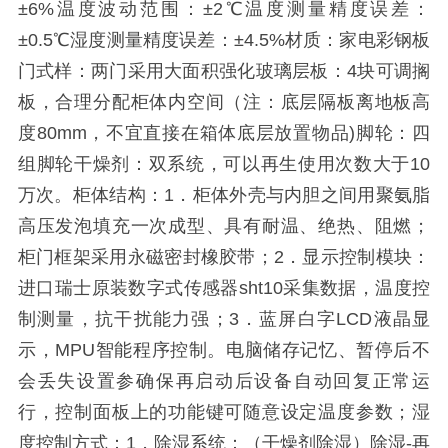
±6%温度波动范围：±2℃温度测量精度误差：
±0.5℃湿度测量精度误差：±4.5%材质：家电彩钢板
门式样：两门采用大面积强化玻璃层板：4块可调搁
板，合理分配柜体内空间（注：底层隔板离地板高
度80mm，不宜直接在箱体底层放置物品)脚轮：四
组脚轮干燥剂：双系统，可以再生使用次数大于10
万次。柜体结构：1．柜体外壳与内胆之间用聚氨脂
高压发泡填充一次成型、具有耐温、绝热、阻燃；
柜门框架采用永磁密封橡胶带；2．显示控制模块：
进口瑞士原装数字式传感器sht10采集数据，温度控
制测量，抗干扰能力强；3．蓝屏白字LCD液晶显
示，MPU智能程序控制。电脑储存记忆、暂停后不
会丢失设置参确保再启动后设备自动回复正常运
行，控制面板上的功能键可随意设定温度参数；湿
度控制方式：1．除湿系统：（干燥剂除湿）除湿-再