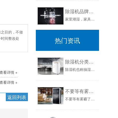
除湿机品牌十大排名（除湿机什么牌子质量最好）
家里潮湿，家具发霉，洗过的衣服晒不干。过于潮湿的环境，到处滋生细菌，长久住在这样的条件下，容易诱发呼吸道疾病和风湿疾病，特别对于抵抗能力较差...
习之目的，不做
热门资讯
一时间整改处
除湿机分类、结构、原理、计算选型全面解析
除湿机也称抽湿机，去湿机，防潮机，防潮机，排潮机，只是各地的叫法不同而已。暖通南社本次特别制作本课件，为广大业主、设计师们提供详细除湿机系统...
查看详情 +
查看详情 +
不要等有雾霾了才买新风除湿机
返回列表
不要等有雾霾了才买新风除湿机：从大气的折射率来说，国外的月亮是比国内的要圆，特别是在冬天，雾霾来的时候，国内连天空都看不清，月亮么也就只能看...