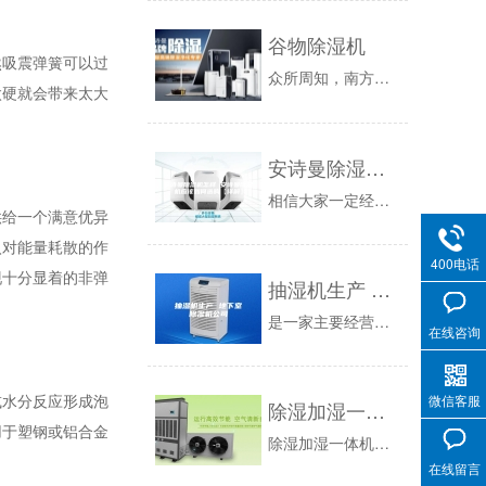
谷物除湿机
然吸震弹簧可以过
众所周知，南方人喜食大米，而北方人喜食面食；我国主要粮食作物是小麦、稻子、玉米等，每年收获这些粮食作物之后，就要面临储存的问题了！粮库是囤积...
太硬就会带来太大
安诗曼除湿机怎样 安诗曼除湿机应该如何选购【详解】
相信大家一定经历过潮湿的天气。南方的老百姓应该经历得更多。每逢潮湿的天气，衣服久久不能干。衣服就算是干了，也会有一股臭味。潮湿的天气也让人犯...
供给一个满意优异
入对能量耗散的作
400电话
现十分显着的非弹
抽湿机生产 地下室除湿机公司
是一家主要经营除湿机的公司，在阴冷的雨天，尤其是在四季几乎都是雨季的南方来说，室内是非常潮湿的，时间一长，就会造成室内的角落里发生发霉等现象...
在线咨询
或水分反应形成泡
微信客服
除湿加湿一体机对电子行业的影响
用于塑钢或铝合金
除湿加湿一体机对电子行业的影响：现在的电子产品不断出现，给我们的生活带来很大的便捷。但是对于电子产品的生产来说，可就不那么简单了，除了技术外...
在线留言