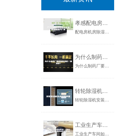
孝感配电房除湿机安诗曼除湿机生产厂家
配电房机房除湿方案，机房除湿机不能少【新闻资讯】通常情况下，各种机房内电气设备对其工作运行环境的湿度要求控制在45%-55%RH左右是Z为适...
为什么制药厂要用到除湿机／抽湿器？
为什么制药厂要用除湿机、抽湿器？空气中的湿度和温度一样无处不在，无处不有。南方的黄梅季节温度不高，湿度很大，人就感到闷热难受。同时潮湿和霉菌...
转轮除湿机技术安装问题
转轮除湿机安装问题本章节内容详述除湿设备从出厂后到设备安装所需工作的说明，在设备安装之前阅读，有助于你正确安排工作。有关除湿设备具体的安装尺...
工业生产车间如何除湿？工业车间除湿机安诗曼除湿机生产厂家
工业生产车间如何除湿?工业车间除湿机的详细信息和相关资料:每年的雨季国内的大多数的城市因为降雨空气都会变得非常的潮湿，因此厂家们受潮的情况比...