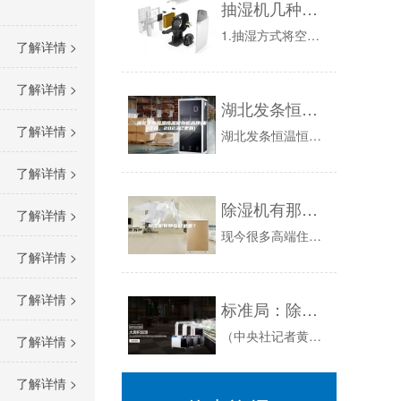
抽湿机几种常见的除湿方式
1.抽湿方式将空气至温度以下，空气中的水气即凝结成水。将凝结水排除再加热即可获得低湿度的空气。空气的来源可使用冷冻机的冷媒、冰水或卤水。特性...
了解详情 >
了解详情 >
湖北发条恒温恒湿储存柜品牌(来这找，2023已更新)
了解详情 >
湖北发条恒温恒湿储存柜品牌(来这找，已更新)ROOIyn2恒温恒湿藏品柜智能恒温恒湿柜…。PCB电路板用恒温恒湿柜罪能参数与保质期介绍。第1...
了解详情 >
除湿机有那些好处呢？
了解详情 >
现今很多高端住宅区的地下室都会设计成影音室，储藏室，健身房等综合休闲娱乐空间，但是地下室的防潮也带来了不少困扰。虽然装修初期对地下室的空间做...
了解详情 >
了解详情 >
标准局：除湿机连续使用不宜逾24小时
（中央社记者黄淑芳台北2008年2月16日电）天冷加上阴雨连绵，很多民众使用除湿机降低室内湿度，甚至用来帮助晾干衣物；经济部标准检验局提醒国...
了解详情 >
了解详情 >