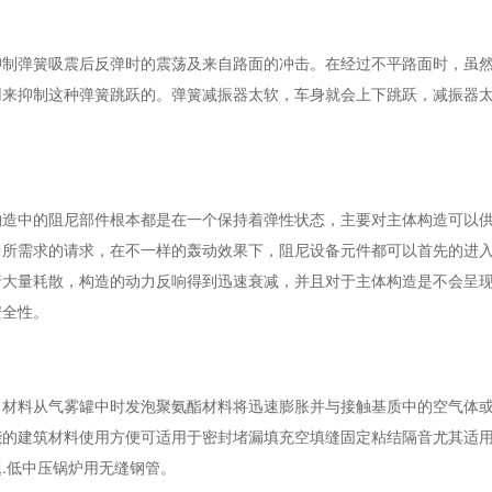
制弹簧吸震后反弹时的震荡及来自路面的冲击。在经过不平路面时，虽
用来抑制这种弹簧跳跃的。弹簧减振器太软，车身就会上下跳跃，减振器
造中的阻尼部件根本都是在一个保持着弹性状态，主要对主体构造可以
中所需求的请求，在不一样的轰动效果下，阻尼设备元件都可以首先的进
行大量耗散，构造的动力反响得到迅速衰减，并且对于主体构造是不会呈
安全性。
材料从气雾罐中时发泡聚氨酯材料将迅速膨胀并与接触基质中的空气体
能的建筑材料使用方便可适用于密封堵漏填充空填缝固定粘结隔音尤其适
.低中压锅炉用无缝钢管。